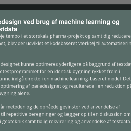
edesign ved brug af machine learning og
stdata
e tempo i et storskala pharma-projekt og samtidig reducere
t, blev der udviklet et kodebaseret værktøj til automatiseri
t designet kunne optimeres yderligere på baggrund af testdat
etestprogrammet for en identisk bygning rykket frem i
kunne indgå direkte i en machine learning-baseret model. Det
 optimering af pæledesignet og resulterede i en reduktion p
bygning alene.
r metoden og de opnåede gevinster ved anvendelse af
til repetitive beregninger og lægger op til en diskussion om
 geoteknik samt tidlig rekvirering og anvendelse af testdata.