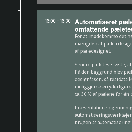
Automatiseret pæl
16:00 - 16:30
omfattende pælete
For at imødekomme det høj
mængden af pæle i designe
af pæledesignet.
Senere pæletests viste, a
På den baggrund blev pæl
designfasen, så testdata 
muliggjorde en yderligere
ca. 30 % af pælene for én 
Præsentationen gennemgå
automatiseringsværktøjer 
brugen af automatisering i