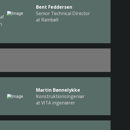
Bent Feddersen
Senior Technical Director
af
at Rambøll
n
Martin Bønnelykke
Konstruktionsingeniør
at VITA ingeniører