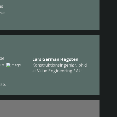
as
ese
de,
Lars German Hagsten
den
Konstruktionsingeniør, ph.d
at Value Engineering / AU
se.