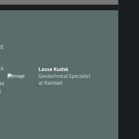
ng
a.
Lasse Kudsk
Geotechnical Specialist
at Rambøll
te
å