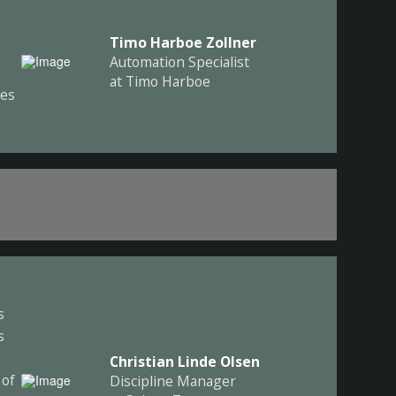
Timo Harboe Zollner
-
Automation Specialist
at Timo Harboe
ges
s
s
Christian Linde Olsen
 of
Discipline Manager