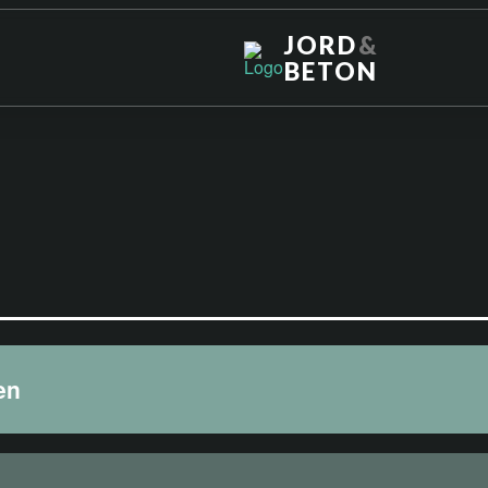
JORD
&
BETON
en