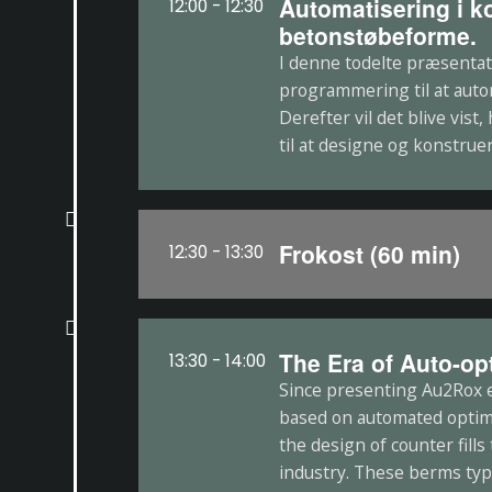
Automatisering i k
12:00 - 12:30
betonstøbeforme.
I denne todelte præsentati
programmering til at aut
Derefter vil det blive vi
til at designe og konstru
Frokost (60 min)
12:30 - 13:30
The Era of Auto-op
13:30 - 14:00
Since presenting Au2Rox e
based on automated optim
the design of counter fills
industry. These berms typ