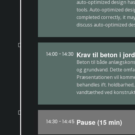
auto-optimized design has
tools. Auto-optimized desi
completed correctly, it may
discuss auto-optimized de
Krav til beton i jor
14:00 - 14:30
Beton til både anlægskons
og grundvand. Dette omfa
Præsentationen vil komme
behandles ift. holdbarhed
vandtæthed ved konstrukt
Pause (15 min)
14:30 - 14:45