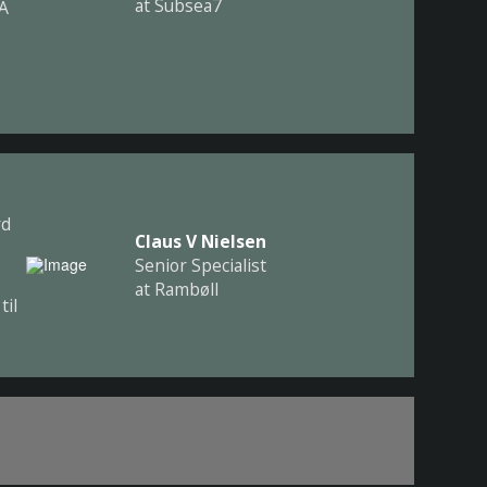
at Subsea7
LA
rd
Claus V Nielsen
Senior Specialist
at Rambøll
til