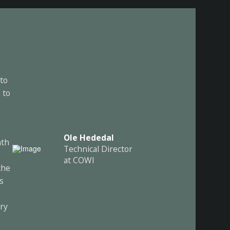
to
 to
Ole Hededal
ath
Technical Director
at COWI
the
es
rry