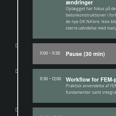
ændringer
Oplægget har fokus på de 
betonkonstruktioner i forh
de nye DK NA’ere. Ikke bl
større udvidelse med mang
Pause (30 min)
11:00 - 11:30
Workflow for FEM-p
11:30 - 12:00
Praktisk anvendelse af FE
fundamenter samt integr