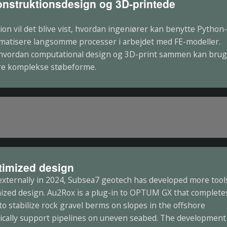
onstruktionsdesign og 3D-printede
on vil det blive vist, hvordan ingeniører kan benytte Python
omatisere langsomme processer i arbejdet med FE-modeller.
st, hvordan computational design og 3D-print sammen kan bru
ere komplekse støbeforme.
timized design
xternally in 2024, Subsea7 geotech has developed more tool
ized design. Au2Rox is a plug-in to OPTUM GX that complete
 to stabilize rock gravel berms on slopes in the offshore
ically support pipelines on uneven seabed. The development