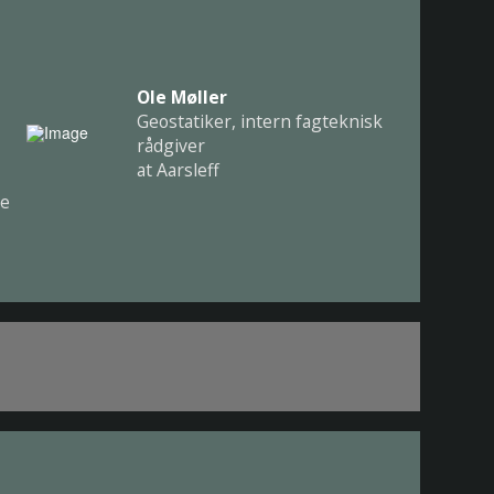
Ole Møller
Geostatiker, intern fagteknisk
rådgiver
at Aarsleff
ke