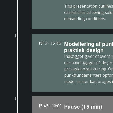
This presentation outlines
essential in achieving sol
demanding conditions.
Modellering af punk
15:15 - 15:45
praktisk design
Indlægget giver et overb
der både bygger på de gr
praktiske projektering. 
punktfundamenters opførse
modeller, der kan bruges 
Pause (15 min)
15:45 - 16:00