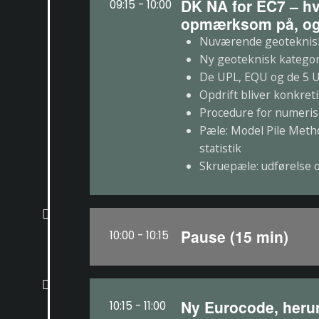
DK NA for EC7 – h
09:15 - 10:00
opmærksom på, og 
Nuværende geoteknisk 
Ny geoteknisk kategori
De UPL, EQU og de 5 UL
Opdrift bliver konkretis
Procedure for numeris
Pæle: Model Pile Meth
statistik
Skruepæle: udførelse
Pause (15 min)
10:00 - 10:15
Ny Eurocode, herun
10:15 - 11:00