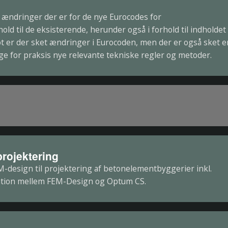
ændringer der er for de nye Eurocodes for
old til de eksisterende, herunder også i forhold til indholdet 
ot er der sket ændringer i Eurocoden, men der er også sket e
e for praksis nye relevante tekniske regler og metoder.
rojektering
M-design til projektering af betonelementbyggerier inkl.
ation mellem FEM-Design og Optum CS.